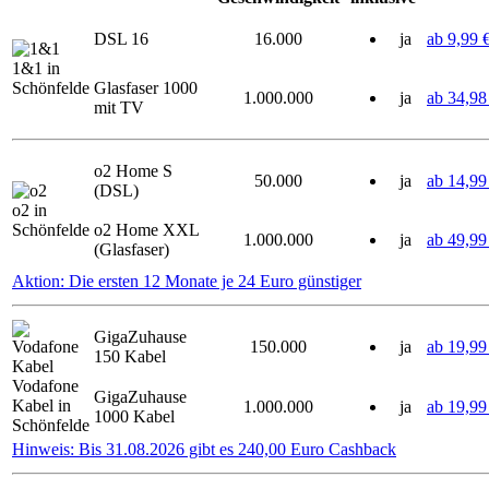
DSL 16
16.000
ja
ab 9,99 
1&1 in
Schönfelde
Glasfaser 1000
1.000.000
ja
ab 34,98
mit TV
o2 Home S
50.000
ja
ab 14,99
(DSL)
o2 in
Schönfelde
o2 Home XXL
1.000.000
ja
ab 49,99
(Glasfaser)
Aktion: Die ersten 12 Monate je 24 Euro günstiger
GigaZuhause
150.000
ja
ab 19,99
150 Kabel
Vodafone
GigaZuhause
Kabel in
1.000.000
ja
ab 19,99
1000 Kabel
Schönfelde
Hinweis: Bis 31.08.2026 gibt es 240,00 Euro Cashback