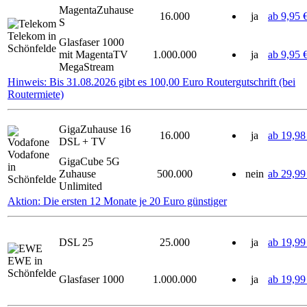
MagentaZuhause
16.000
ja
ab 9,95 
S
Telekom in
Glasfaser 1000
Schönfelde
mit MagentaTV
1.000.000
ja
ab 9,95 
MegaStream
Hinweis: Bis 31.08.2026 gibt es 100,00 Euro Routergutschrift (bei
Routermiete)
GigaZuhause 16
16.000
ja
ab 19,98
DSL + TV
Vodafone
GigaCube 5G
in
Zuhause
500.000
nein
ab 29,99
Schönfelde
Unlimited
Aktion: Die ersten 12 Monate je 20 Euro günstiger
DSL 25
25.000
ja
ab 19,99
EWE in
Schönfelde
Glasfaser 1000
1.000.000
ja
ab 19,99