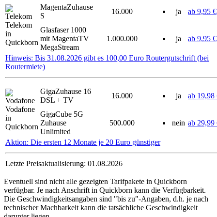
MagentaZuhause
16.000
ja
ab 9,95 €
S
Telekom
Glasfaser 1000
in
mit MagentaTV
1.000.000
ja
ab 9,95 €
Quickborn
MegaStream
Hinweis: Bis 31.08.2026 gibt es 100,00 Euro Routergutschrift (bei
Routermiete)
GigaZuhause 16
16.000
ja
ab 19,98
DSL + TV
Vodafone
GigaCube 5G
in
Zuhause
500.000
nein
ab 29,99
Quickborn
Unlimited
Aktion: Die ersten 12 Monate je 20 Euro günstiger
Letzte Preisaktualisierung: 01.08.2026
Eventuell sind nicht alle gezeigten Tarifpakete in Quickborn
verfügbar. Je nach Anschrift in Quickborn kann die Verfügbarkeit.
Die Geschwindigkeitsangaben sind "bis zu"-Angaben, d.h. je nach
technischer Machbarkeit kann die tatsächliche Geschwindigkeit
darunter liegen.