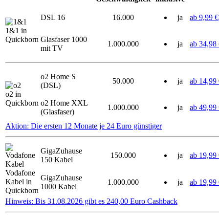
DSL 16
16.000
ja
ab 9,99 €
1&1 in
Quickborn
Glasfaser 1000
1.000.000
ja
ab 34,98
mit TV
o2 Home S
50.000
ja
ab 14,99
(DSL)
o2 in
Quickborn
o2 Home XXL
1.000.000
ja
ab 49,99
(Glasfaser)
Aktion: Die ersten 12 Monate je 24 Euro günstiger
GigaZuhause
150.000
ja
ab 19,99
150 Kabel
Vodafone
GigaZuhause
Kabel in
1.000.000
ja
ab 19,99
1000 Kabel
Quickborn
Hinweis: Bis 31.08.2026 gibt es 240,00 Euro Cashback