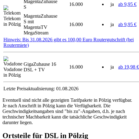
MagentaZuhause
16.000
ja
ab 9,95 €
S
MagentaZuhause
Telekom
S mit
in Pölzig
16.000
ja
ab 9,95 €
MagentaTV
MegaStream
Hinweis: Bis 31.08.2026 gibt es 100,00 Euro Routergutschrift (bei
Routermiete)
GigaZuhause 16
16.000
ja
ab 19,98 €
Vodafone
DSL + TV
in Pölzig
Letzte Preisaktualisierung: 01.08.2026
Eventuell sind nicht alle gezeigten Tarifpakete in Pölzig verfügbar.
Je nach Anschrift in Pölzig kann die Verfügbarkeit. Die
Geschwindigkeitsangaben sind "bis zu"-Angaben, d.h. je nach
technischer Machbarkeit kann die tatsächliche Geschwindigkeit
darunter liegen.
Ortsteile für DSL in Pölzig