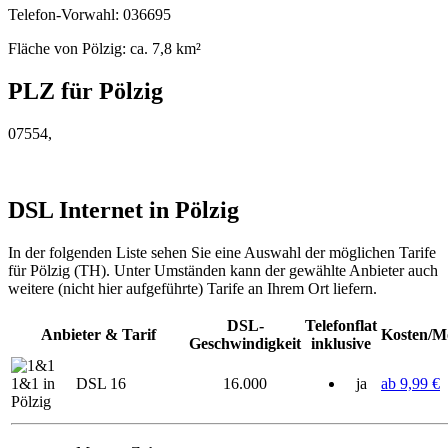
Telefon-Vorwahl: 036695
Fläche von Pölzig: ca. 7,8 km²
PLZ für Pölzig
07554,
DSL Internet in Pölzig
In der folgenden Liste sehen Sie eine Auswahl der möglichen Tarife
für Pölzig (TH). Unter Umständen kann der gewählte Anbieter auch
weitere (nicht hier aufgeführte) Tarife an Ihrem Ort liefern.
DSL-
Telefonflat
Anbieter & Tarif
Kosten/M
Geschwindigkeit
inklusive
1&1 in
DSL 16
16.000
ja
ab 9,99 €
Pölzig