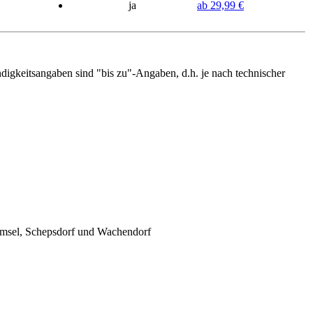
ja
ab 29,99 €
ndigkeitsangaben sind "bis zu"-Angaben, d.h. je nach technischer
amsel, Schepsdorf und Wachendorf