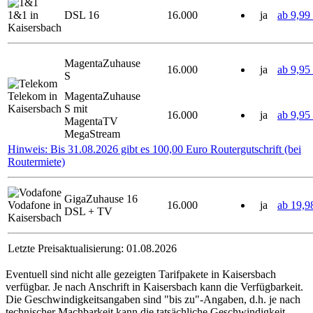
1&1 in
DSL 16
16.000
ja
ab 9,99
Kaisersbach
MagentaZuhause
16.000
ja
ab 9,95
S
Telekom in
MagentaZuhause
Kaisersbach
S mit
16.000
ja
ab 9,95
MagentaTV
MegaStream
Hinweis: Bis 31.08.2026 gibt es 100,00 Euro Routergutschrift (bei
Routermiete)
GigaZuhause 16
Vodafone in
16.000
ja
ab 19,9
DSL + TV
Kaisersbach
Letzte Preisaktualisierung: 01.08.2026
Eventuell sind nicht alle gezeigten Tarifpakete in Kaisersbach
verfügbar. Je nach Anschrift in Kaisersbach kann die Verfügbarkeit.
Die Geschwindigkeitsangaben sind "bis zu"-Angaben, d.h. je nach
technischer Machbarkeit kann die tatsächliche Geschwindigkeit