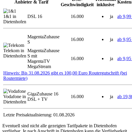
Anbieter & Tarif
Kosten
Geschwindigkeit
inklusive
1&1 in
DSL 16
16.000
ja
ab 9,99
Dietenhofen
MagentaZuhause
16.000
ja
ab 9,95
S
Telekom in
MagentaZuhause
Dietenhofen
S mit
16.000
ja
ab 9,95
MagentaTV
MegaStream
Hinweis: Bis 31.08.2026 gibt es 100,00 Euro Routergutschrift (bei
Routermiete)
GigaZuhause 16
Vodafone in
16.000
ja
ab 19,9
DSL + TV
Dietenhofen
Letzte Preisaktualisierung: 01.08.2026
Eventuell sind nicht alle gezeigten Tarifpakete in Dietenhofen
verfügbar. Je nach Anschrift in Dietenhofen kann die Verfügbarkeit.