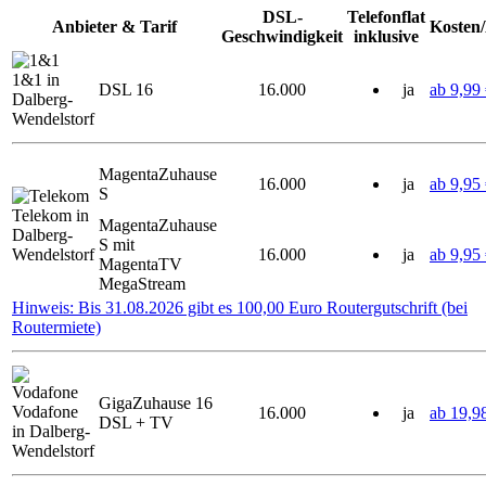
DSL-
Telefonflat
Anbieter & Tarif
Kosten
Geschwindigkeit
inklusive
1&1 in
DSL 16
16.000
ja
ab 9,99
Dalberg-
Wendelstorf
MagentaZuhause
16.000
ja
ab 9,95
S
Telekom in
MagentaZuhause
Dalberg-
S mit
Wendelstorf
16.000
ja
ab 9,95
MagentaTV
MegaStream
Hinweis: Bis 31.08.2026 gibt es 100,00 Euro Routergutschrift (bei
Routermiete)
GigaZuhause 16
Vodafone
16.000
ja
ab 19,9
DSL + TV
in Dalberg-
Wendelstorf