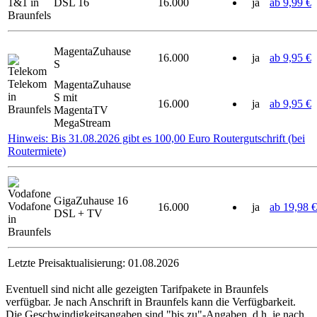
1&1 in
DSL 16
16.000
ja
ab 9,99 €
Braunfels
MagentaZuhause
16.000
ja
ab 9,95 €
S
Telekom
MagentaZuhause
in
S mit
16.000
ja
ab 9,95 €
Braunfels
MagentaTV
MegaStream
Hinweis: Bis 31.08.2026 gibt es 100,00 Euro Routergutschrift (bei
Routermiete)
GigaZuhause 16
Vodafone
16.000
ja
ab 19,98 €
DSL + TV
in
Braunfels
Letzte Preisaktualisierung: 01.08.2026
Eventuell sind nicht alle gezeigten Tarifpakete in Braunfels
verfügbar. Je nach Anschrift in Braunfels kann die Verfügbarkeit.
Die Geschwindigkeitsangaben sind "bis zu"-Angaben, d.h. je nach